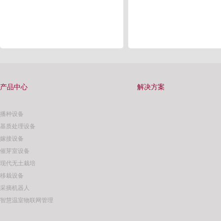
产品中心
解决方案
播种设备
基质处理设备
嫁接设备
催芽室设备
现代无土栽培
移栽设备
采摘机器人
智慧温室物联网管理