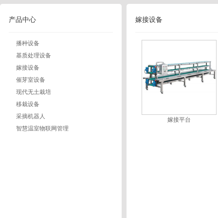
产品中心
嫁接设备
播种设备
基质处理设备
嫁接设备
催芽室设备
现代无土栽培
移栽设备
采摘机器人
嫁接平台
智慧温室物联网管理