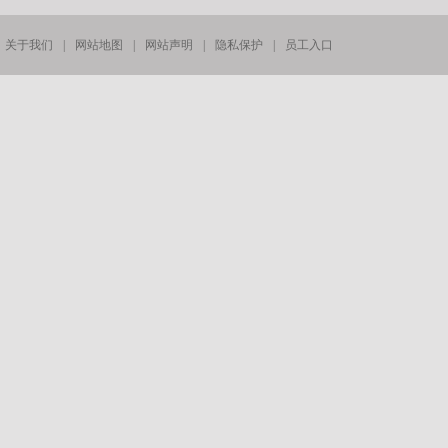
关于我们
|
网站地图
|
网站声明
|
隐私保护
|
员工入口