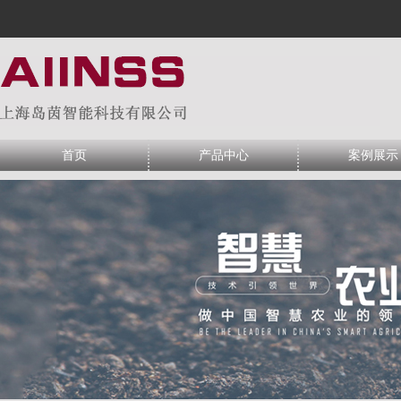
首页
产品中心
案例展示